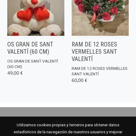
OS GRAN DE SANT
RAM DE 12 ROSES
VALENTÍ (60 CM)
VERMELLES SANT
VALENTÍ
OS GRAN DE SANT VALENTÍ
(60 CM)
RAM DE 12 ROSES VERMELLES
49,00 €
SANT VALENTÍ
60,00 €
Flors Isabel
Utilizamos cookies propias y terceros para obtener datos
estadísticos de la navegación de nuestros usuarios y mejorar
Av Joan XXIII 66 , El Masnou