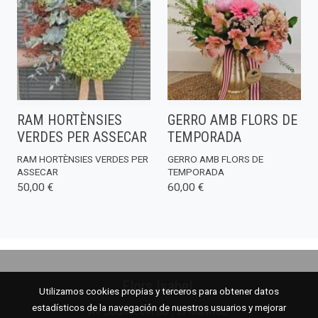
RAM HORTÈNSIES
GERRO AMB FLORS DE
VERDES PER ASSECAR
TEMPORADA
RAM HORTÈNSIES VERDES PER
GERRO AMB FLORS DE
ASSECAR
TEMPORADA
50,00 €
60,00 €
Flors Isabel
Utilizamos cookies propias y terceros para obtener datos
estadísticos de la navegación de nuestros usuarios y mejorar
Av Joan XXIII 66 , El Masnou